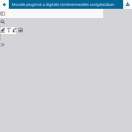
Moodle pluginok a digitális történetmesélés szolgálatában