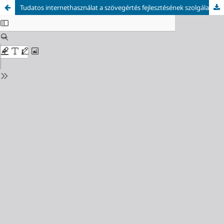
Tudatos internethasználat a szövegértés fejlesztésének szolgálatában