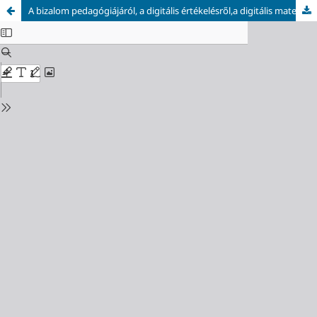
A bizalom pedagógiájáról, a digitális értékelésről,a digitális matematikaoktatásról, a robotikai feladatbankról