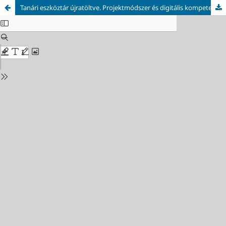
Tanári eszköztár újratöltve. Projektmódszer és digitális kompetenciafejlesztés diákok bevonásával