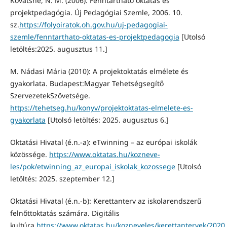
Kovátsné, N. M. (2006). Fenntartható oktatás és
projektpedagógia. Új Pedagógiai Szemle, 2006. 10.
sz.
https://folyoiratok.oh.gov.hu/uj-pedagogiai-
szemle/fenntarthato-oktatas-es-projektpedagogia
[Utolsó
letöltés:2025. augusztus 11.]
M. Nádasi Mária (2010): A projektoktatás elmélete és
gyakorlata. Budapest:Magyar Tehetségsegítő
SzervezetekSzövetsége.
https://tehetseg.hu/konyv/projektoktatas-elmelete-es-
gyakorlata
[Utolsó letöltés: 2025. augusztus 6.]
Oktatási Hivatal (é.n.-a): eTwinning – az európai iskolák
közössége.
https://www.oktatas.hu/kozneve-
les/pok/etwinning_az_europai_iskolak_kozossege
[Utolsó
letöltés: 2025. szeptember 12.]
Oktatási Hivatal (é.n.-b): Kerettanterv az iskolarendszerű
felnőttoktatás számára. Digitális
kultúra.
https://www.oktatas.hu/kozneveles/kerettantervek/2020