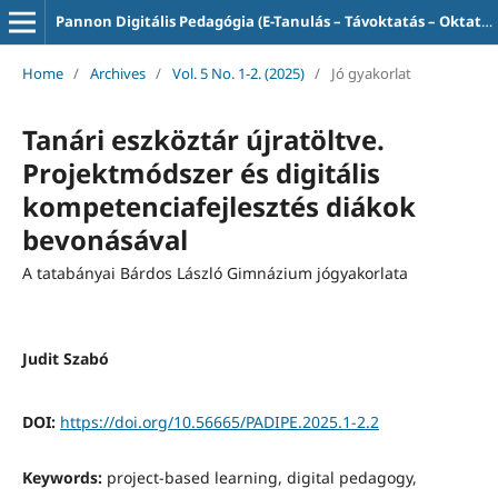
Pannon Digitális Pedagógia (E-Tanulás – Távoktatás – Oktatás-informatika)
Home
/
Archives
/
Vol. 5 No. 1-2. (2025)
/
Jó gyakorlat
Tanári eszköztár újratöltve.
Projektmódszer és digitális
kompetenciafejlesztés diákok
bevonásával
A tatabányai Bárdos László Gimnázium jógyakorlata
Judit Szabó
DOI:
https://doi.org/10.56665/PADIPE.2025.1-2.2
Keywords:
project-based learning, digital pedagogy,