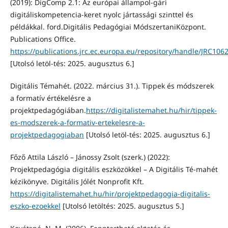
(2019): DigComp 2.1: Az európai állampol-gári
digitáliskompetencia-keret nyolc jártassági szinttel és
példákkal. ford.Digitális Pedagógiai MódszertaniKözpont.
Publications Office.
https://publications.jrc.ec.europa.eu/repository/handle/JRC106
[Utolsó letöl-tés: 2025. augusztus 6.]
Digitális Témahét. (2022. március 31.). Tippek és módszerek
a formatív értékelésre a
projektpedagógiában.
https://digitalistemahet.hu/hir/tippek-
es-modszerek-a-formativ-ertekelesre-a-
projektpedagogiaban
[Utolsó letöl-tés: 2025. augusztus 6.]
Főző Attila László – Jánossy Zsolt (szerk.) (2022):
Projektpedagógia digitális eszközökkel – A Digitális Té-mahét
kézikönyve. Digitális Jólét Nonprofit Kft.
https://digitalistemahet.hu/hir/projektpedagogia-digitalis-
eszko-ezoekkel
[Utolsó letöltés: 2025. augusztus 5.]