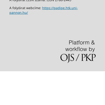
A folyóirat webcíme:
https://padipe.htk.uni-
pannon.hu/