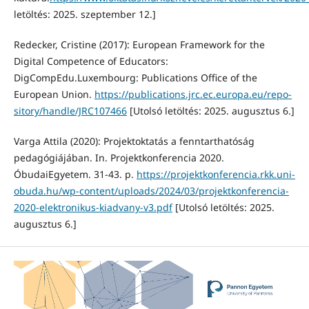
letöltés: 2025. szeptember 12.]
Redecker, Cristine (2017): European Framework for the
Digital Competence of Educators:
DigCompEdu.Luxembourg: Publications Office of the
European Union.
https://publications.jrc.ec.europa.eu/repo-
sitory/handle/JRC107466
[Utolsó letöltés: 2025. augusztus 6.]
Varga Attila (2020): Projektoktatás a fenntarthatóság
pedagógiájában. In. Projektkonferencia 2020.
ÓbudaiEgyetem. 31-43. p.
https://projektkonferencia.rkk.uni-
obuda.hu/wp-content/uploads/2024/03/projektkonferencia-
2020-elektronikus-kiadvany-v3.pdf
[Utolsó letöltés: 2025.
augusztus 6.]