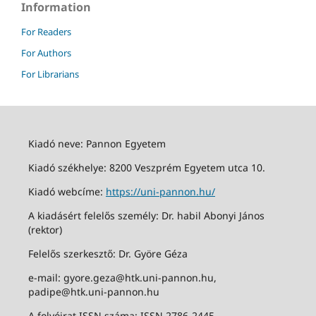
Information
For Readers
For Authors
For Librarians
Kiadó neve: Pannon Egyetem
Kiadó székhelye: 8200 Veszprém Egyetem utca 10.
Kiadó webcíme:
https://uni-pannon.hu/
A kiadásért felelős személy: Dr. habil Abonyi János
(rektor)
Felelős szerkesztő: Dr. Györe Géza
e-mail: gyore.geza@htk.uni-pannon.hu,
padipe@htk.uni-pannon.hu
A folyóirat ISSN száma: ISSN 2786-2445