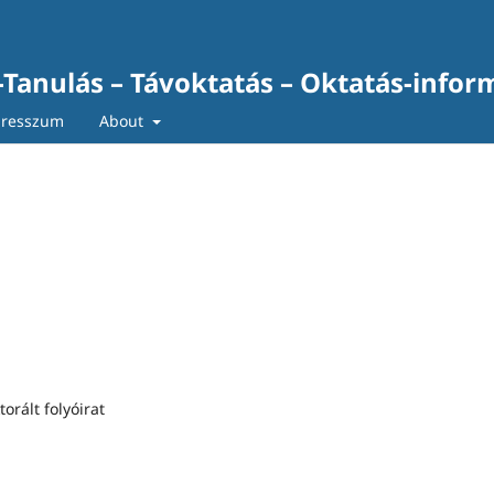
-Tanulás – Távoktatás – Oktatás-infor
resszum
About
rált folyóirat