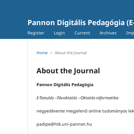
Pannon Digitális Pedagógia (E
Register
Login
Current
Archives
Imp
Home
/
About the Journal
About the Journal
Pannon Digitális Pedagógia
E-Tanulás –Távoktatás –Oktatás-informatika
negyedévente megjelenő online tudományos lekto
padipe@htk.uni-pannon.hu