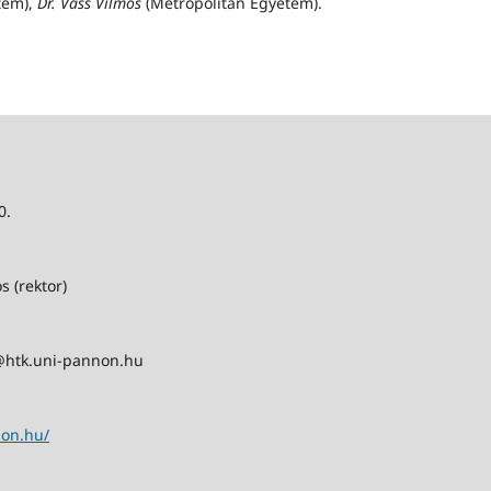
tem),
Dr. Vass Vilmos
(Metropolitan Egyetem)
.
0.
s (rektor)
@htk.uni-pannon.hu
non.hu/