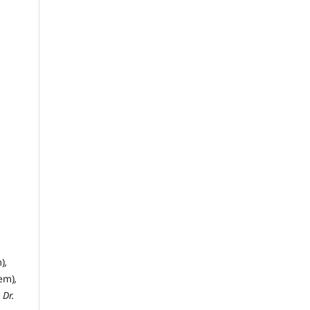
.
m)
,
em)
,
Dr.