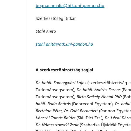
bognar.amalia@htk.uni-pannon.hu
Szerkesztőségi titkár
Stahl Anita
stahl.anita@htk.uni-pannon.hu
A szerkesztőbizottság tagjai
Dr. habil. Somogyvári Lajos
(szerkesztőbizottság 
Tudományegyetem)
, Dr. habil. András Ferenc
(Pan
Tudományegyetem)
, Birta-Székely Noémi PhD
(Ba
habil. Buda András
(Debreceni Egyetem)
, Dr. hab
Bertalan Péter,
Dr. Gaál Bernadett
(Pannon Egyete
Könczöl Tamás Balázs
(SkillDict Zrt.)
, Dr. Lévai Dór
Dr. Námesztovszki Zsolt
(Szabadka Újvidéki Egyet