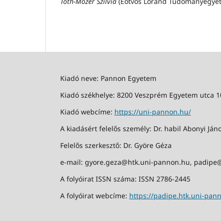
Tóth-Mózer Szilvia
(Eötvös Loránd Tudományegye
Kiadó neve: Pannon Egyetem
Kiadó székhelye: 8200 Veszprém Egyetem utca 1
Kiadó webcíme:
https://uni-pannon.hu/
A kiadásért felelős személy: Dr. habil Abonyi Jáno
Felelős szerkesztő: Dr. Györe Géza
e-mail: gyore.geza@htk.uni-pannon.hu, padipe
A folyóirat ISSN száma: ISSN 2786-2445
A folyóirat webcíme:
https://padipe.htk.uni-pan