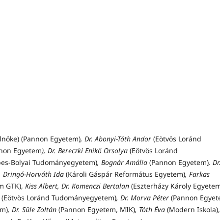
elnöke) (Pannon Egyetem)
, Dr. Abonyi-Tóth Andor
(Eötvös Loránd
non Egyetem
), Dr. Bereczki Enikő Orsolya
(Eötvös Loránd
bes-Bolyai Tudományegyetem)
, Bognár Amália
(Pannon Egyetem)
, Dr
il. Dringó-Horváth Ida
(Károli Gáspár Református Egyetem)
, Farkas
m GTK),
Kiss Albert, Dr. Komenczi Bertalan
(Eszterházy Károly Egyete
a
(Eötvös Loránd Tudományegyetem)
, Dr. Morva Péter
(Pannon Egyet
em)
, Dr. Süle Zoltán
(Pannon Egyetem, MIK)
, Tóth Éva
(Modern Iskola),