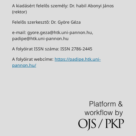
A kiadásért felelős személy: Dr. habil Abonyi János
(rektor)
Felelős szerkesztő: Dr. Györe Géza
e-mail: gyore.geza@htk.uni-pannon.hu,
padipe@htk.uni-pannon.hu
A folyóirat ISSN száma: ISSN 2786-2445
A folyóirat webcíme:
https://padipe.htk.uni-
pannon.hu/