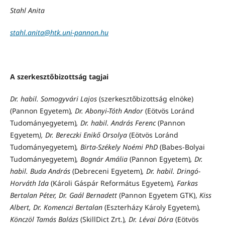
Stahl Anita
stahl.anita@htk.uni-pannon.hu
A szerkesztőbizottság tagjai
Dr. habil. Somogyvári Lajos
(szerkesztőbizottság elnöke)
(Pannon Egyetem)
, Dr. Abonyi-Tóth Andor
(Eötvös Loránd
Tudományegyetem)
, Dr. habil. András Ferenc
(Pannon
Egyetem
), Dr. Bereczki Enikő Orsolya
(Eötvös Loránd
Tudományegyetem)
, Birta-Székely Noémi PhD
(Babes-Bolyai
Tudományegyetem)
, Bognár Amália
(Pannon Egyetem)
, Dr.
habil. Buda András
(Debreceni Egyetem)
, Dr. habil. Dringó-
Horváth Ida
(Károli Gáspár Református Egyetem)
, Farkas
Bertalan Péter,
Dr. Gaál Bernadett
(Pannon Egyetem GTK),
Kiss
Albert, Dr. Komenczi Bertalan
(Eszterházy Károly Egyetem)
,
Könczöl Tamás Balázs
(SkillDict Zrt.)
, Dr. Lévai Dóra
(Eötvös