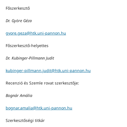
Főszerkesztő
Dr. Györe Géza
gyore.geza@htk.uni-pannon.hu
Főszerkesztő-helyettes
Dr. Kubinger-Pillmann Judit
kubinger-pillmann.judit@htk.uni-pannon.hu
Recenzió és Szemle rovat szerkesztője:
Bognár Amália
bognar.amalia@htk.uni-pannon.hu
Szerkesztőségi titkár