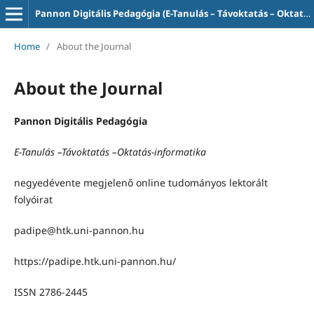
Pannon Digitális Pedagógia (E-Tanulás – Távoktatás – Oktatás-informatika)
Home
/
About the Journal
About the Journal
Pannon Digitális Pedagógia
E-Tanulás –Távoktatás –Oktatás-informatika
negyedévente megjelenő online tudományos lektorált
folyóirat
padipe@htk.uni-pannon.hu
https://padipe.htk.uni-pannon.hu/
ISSN 2786-2445