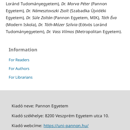
Loránd Tudományegyetem)
, Dr. Morva Péter
(Pannon
Egyetem)
, Dr. Námesztovszki Zsolt
(Szabadka Újvidéki
Egyetem)
, Dr. Süle Zoltán
(Pannon Egyetem, MIK)
, Tóth Éva
(Modern Iskola),
Dr. Tóth-Mózer Szilvia
(Eötvös Loránd
Tudományegyetem),
Dr. Vass Vilmos
(Metropolitan Egyetem)
.
Information
For Readers
For Authors
For Librarians
Kiadó neve: Pannon Egyetem
Kiadó székhelye: 8200 Veszprém Egyetem utca 10.
Kiadó webcíme:
https://uni-pannon.hu/