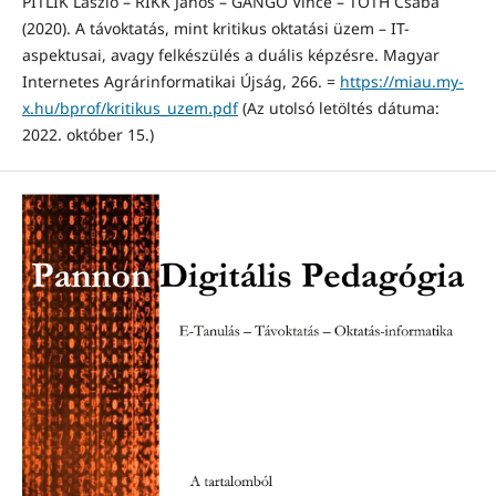
PITLIK László – RIKK János – GÁNGÓ Vince – TÓTH Csaba
(2020). A távoktatás, mint kritikus oktatási üzem – IT-
aspektusai, avagy felkészülés a duális képzésre. Magyar
Internetes Agrárinformatikai Újság, 266. =
https://miau.my-
x.hu/bprof/kritikus_uzem.pdf
(Az utolsó letöltés dátuma:
2022. október 15.)