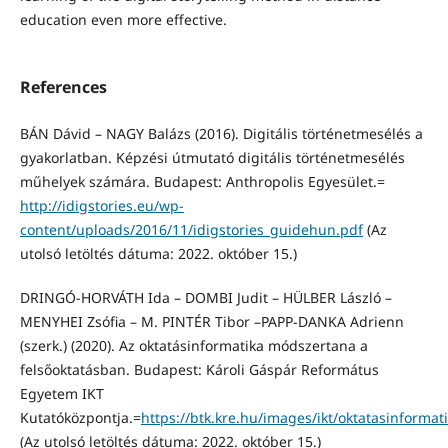
education even more effective.
References
BÁN Dávid – NAGY Balázs (2016). Digitális történetmesélés a
gyakorlatban. Képzési útmutató digitális történetmesélés
műhelyek számára. Budapest: Anthropolis Egyesület.=
http://idigstories.eu/wp-
content/uploads/2016/11/idigstories_guidehun.pdf
(Az
utolsó letöltés dátuma: 2022. október 15.)
DRINGÓ-HORVÁTH Ida – DOMBI Judit – HÜLBER László –
MENYHEI Zsófia – M. PINTÉR Tibor –PAPP-DANKA Adrienn
(szerk.) (2020). Az oktatásinformatika módszertana a
felsőoktatásban. Budapest: Károli Gáspár Református
Egyetem IKT
Kutatóközpontja.=
https://btk.kre.hu/images/ikt/oktatasinformat
(Az utolsó letöltés dátuma: 2022. október 15.)