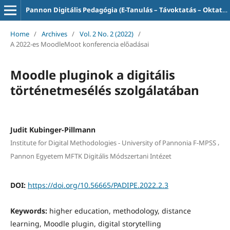
Pannon Digitális Pedagógia (E-Tanulás – Távoktatás – Oktatás-informatika)
Home
/
Archives
/
Vol. 2 No. 2 (2022)
/
A 2022-es MoodleMoot konferencia előadásai
Moodle pluginok a digitális
történetmesélés szolgálatában
Judit Kubinger-Pillmann
,
Institute for Digital Methodologies - University of Pannonia F-MPSS
Pannon Egyetem MFTK Digitális Módszertani Intézet
DOI:
https://doi.org/10.56665/PADIPE.2022.2.3
Keywords:
higher education, methodology, distance
learning, Moodle plugin, digital storytelling