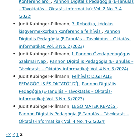
Konferenciáról
,
Pannon Digitális Pedagógia (E-Tanulás
– Távoktatás – Oktatás-informatika): Vol. 2 No. 3-4
(2022)
Judit Kubinger-Pillmann,
7. Robotika, kódolás
kisgyermekkorban konferencia felhívás
,
Pannon
Digitális Pedagógia (E-Tanulás – Távoktatás – Oktatás-
informatika): Vol. 3 No. 2 (2023)
Judit Kubinger-Pillmann,
I. Pannon Óvodapedagógus
Szakmai Nap
,
Pannon Digitális Pedagógia (E-Tanulás –
Távoktatás – Oktatás-informatika): Vol. 4 No. 3 (2024)
Judit Kubinger-Pillmann,
Felhívás: DIGITÁLIS
PEDAGÓGUS ÉS OKTATÓI DÍJ
,
Pannon Digitális
Pedagógia (E-Tanulás – Távoktatás – Oktatás-
informatika): Vol. 3 No. 3 (2023)
Judit Kubinger-Pillmann,
LEGO MATEK KÉPZÉS
,
Pannon Digitális Pedagógia (E-Tanulás – Távoktatás –
Oktatás-informatika): Vol. 4 No. 1-2 (2024)
<<
<
1
2