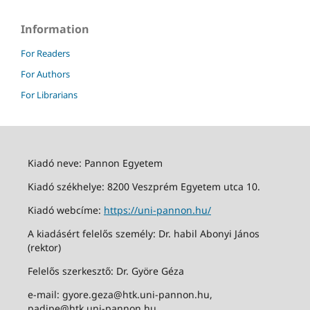
Information
For Readers
For Authors
For Librarians
Kiadó neve: Pannon Egyetem
Kiadó székhelye: 8200 Veszprém Egyetem utca 10.
Kiadó webcíme:
https://uni-pannon.hu/
A kiadásért felelős személy: Dr. habil Abonyi János
(rektor)
Felelős szerkesztő: Dr. Györe Géza
e-mail: gyore.geza@htk.uni-pannon.hu,
padipe@htk.uni-pannon.hu