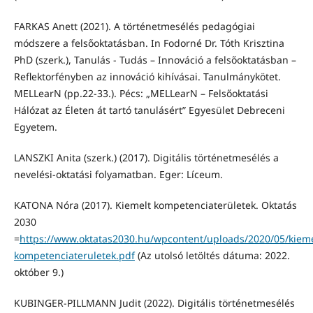
FARKAS Anett (2021). A történetmesélés pedagógiai
módszere a felsőoktatásban. In Fodorné Dr. Tóth Krisztina
PhD (szerk.), Tanulás - Tudás – Innováció a felsőoktatásban –
Reflektorfényben az innováció kihívásai. Tanulmánykötet.
MELLearN (pp.22-33.). Pécs: „MELLearN – Felsőoktatási
Hálózat az Életen át tartó tanulásért” Egyesület Debreceni
Egyetem.
LANSZKI Anita (szerk.) (2017). Digitális történetmesélés a
nevelési-oktatási folyamatban. Eger: Líceum.
KATONA Nóra (2017). Kiemelt kompetenciaterületek. Oktatás
2030
=
https://www.oktatas2030.hu/wpcontent/uploads/2020/05/kieme
kompetenciateruletek.pdf
(Az utolsó letöltés dátuma: 2022.
október 9.)
KUBINGER-PILLMANN Judit (2022). Digitális történetmesélés