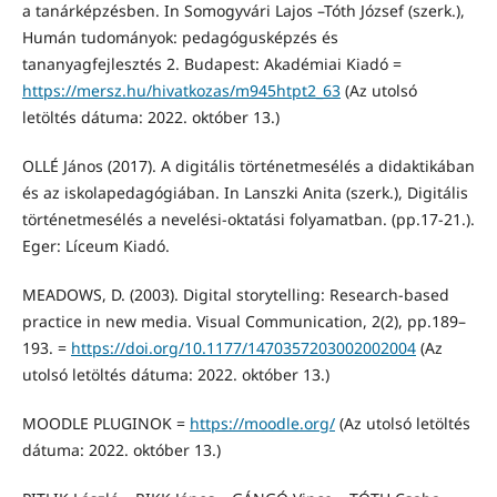
a tanárképzésben. In Somogyvári Lajos –Tóth József (szerk.),
Humán tudományok: pedagógusképzés és
tananyagfejlesztés 2. Budapest: Akadémiai Kiadó =
https://mersz.hu/hivatkozas/m945htpt2_63
(Az utolsó
letöltés dátuma: 2022. október 13.)
OLLÉ János (2017). A digitális történetmesélés a didaktikában
és az iskolapedagógiában. In Lanszki Anita (szerk.), Digitális
történetmesélés a nevelési-oktatási folyamatban. (pp.17-21.).
Eger: Líceum Kiadó.
MEADOWS, D. (2003). Digital storytelling: Research-based
practice in new media. Visual Communication, 2(2), pp.189–
193. =
https://doi.org/10.1177/1470357203002002004
(Az
utolsó letöltés dátuma: 2022. október 13.)
MOODLE PLUGINOK =
https://moodle.org/
(Az utolsó letöltés
dátuma: 2022. október 13.)