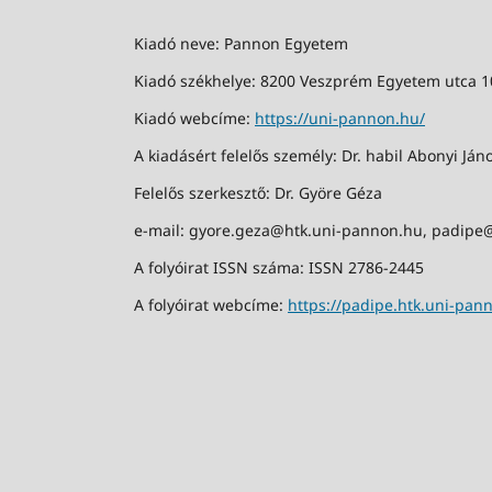
Kiadó neve: Pannon Egyetem
Kiadó székhelye: 8200 Veszprém Egyetem utca 1
Kiadó webcíme:
https://uni-pannon.hu/
A kiadásért felelős személy: Dr. habil Abonyi Jáno
Felelős szerkesztő: Dr. Györe Géza
e-mail: gyore.geza@htk.uni-pannon.hu, padipe
A folyóirat ISSN száma: ISSN 2786-2445
A folyóirat webcíme:
https://padipe.htk.uni-pan