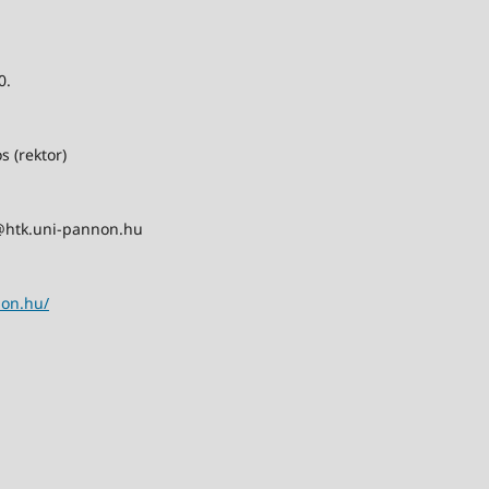
0.
s (rektor)
@htk.uni-pannon.hu
non.hu/