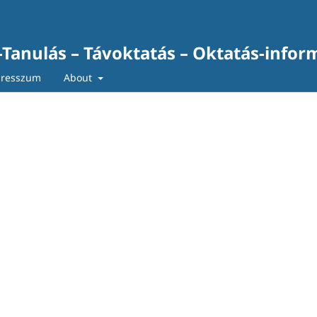
-Tanulás – Távoktatás – Oktatás-infor
resszum
About