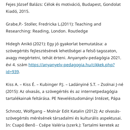
Fejes József Balázs: Célok és motiváció, Budapest, Gondolat
Kiadó, 2015.
Grabe,P.- Stoller, Fredricka L.(2011): Teaching and
Researching: Reading, London. Routledge
Hidegh Anikó (2021): Egy jó gyakorlat bemutatása: a
szövegértés fejlesztésének lehetőségei a felső tagozaton,
avagy megértetni, tehát érteni. Anyanyelv-pedagógia 2021.
évi 4. szám
https://anyanyelv-pedagogia.hu/cikkek.php?
id=939
.
Kiss A. – Kiss É. – Kubinger P.J. – Ladányiné S.T. – Zsolnai J-né
(2015): Az olvasás, a szövegértés és az internetpedagógia
tartalékainak feltárása. PE Neveléstudományi Intézet, Pápa
Schnotz, Wolfgang – Molnár Edit Katalin (2012): Az olvasás-
szövegértés mérésének társadalmi és kulturális aspektusai.
In: Csapó Benő - Csépe Valéria (szerk.): Tartalmi keretek az