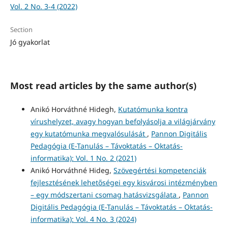
Vol. 2 No. 3-4 (2022)
Section
Jó gyakorlat
Most read articles by the same author(s)
Anikó Horváthné Hidegh,
Kutatómunka kontra
vírushelyzet, avagy hogyan befolyásolja a világjárvány
egy kutatómunka megvalósulását
,
Pannon Digitális
Pedagógia (E-Tanulás – Távoktatás – Oktatás-
informatika): Vol. 1 No. 2 (2021)
Anikó Horváthné Hideg,
Szövegértési kompetenciák
fejlesztésének lehetőségei egy kisvárosi intézményben
– egy módszertani csomag hatásvizsgálata
,
Pannon
Digitális Pedagógia (E-Tanulás – Távoktatás – Oktatás-
informatika): Vol. 4 No. 3 (2024)