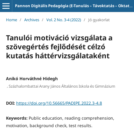
Pannon Digitális Pedagógia (E-Tanulás – Távoktatás – Oktatás-informatika)
Home
/
Archives
/
Vol. 2 No. 3-4 (2022)
/
Jó gyakorlat
Tanulói motiváció vizsgálata a
szövegértés fejlődését célzó
kutatás háttérvizsgálataként
Anikó Horváthné Hidegh
,
Százhalombattai Arany János Általános Iskola és Gimnázium
DOI:
https://doi.org/10.56665/PADIPE.2022.3-4.8
Keywords:
Public education, reading comprehension,
motivation, background check, test results.