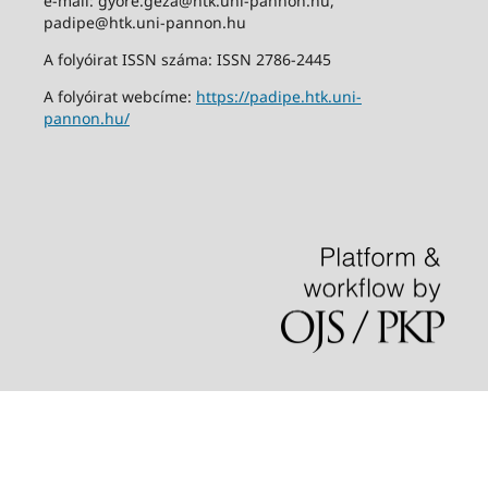
e-mail: gyore.geza@htk.uni-pannon.hu,
padipe@htk.uni-pannon.hu
A folyóirat ISSN száma: ISSN 2786-2445
A folyóirat webcíme:
https://padipe.htk.uni-
pannon.hu/