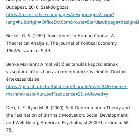
Budapest, 2016. Szakdolgozat
https://forms.office.com/pages/designpagev2.aspx?
lang=hu&origin=OfficeDotCom&route=Start&subpage=des
Becker, G. S. (1962): Investment in Human Capital: A
Theoretical Analysis, The Journal of Political Economy,
1962/5. szám. o. 9-49.
Benke Mariann: A motiváció és tanulás kapcsolatának
vizsgálata: fókuszban az önmeghatározás elmélet Doktori
értekezés tézisei
https://pea.lib.pte.hu/bitstream/handle/pea/23465/benke-
mariann-tezis-hun.pdf?sequence=2&isAllowed=y
Deci, L. E.-Ryan M. R. (2000): Self-Determination Theory and
the Facilitation of Intrinsic Motivation, Social Development,
and Well-Being, American Psychologist 2000/1. szám. o. 68-
78.