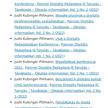
Konferencia
,
Pannon Digitális Pedagógia (E-Tanulás –
Távoktatás – Oktatás-informatika): Vol. 2 No. 2 (2022)
Judit Kubinger-Pillmann,
Moodle pluginok a digitális
történetmesélés szolgálatában
,
Pannon Digitális
Pedagógia (E-Tanulás – Távoktatás – Oktatás-
informatika): Vol. 2 No. 2 (2022)
Judit Kubinger-Pillmann,
Utak a Digitális
Pedagógiában Konferencia
,
Pannon Digitális
Pedagógia (E-Tanulás – Távoktatás – Oktatás-
informatika): Vol. 1 No. 2 (2021)
Judit Kubinger-Pillmann,
MoodleMoot konferencia
2022
,
Pannon Digitális Pedagógia (E-Tanulás –
Távoktatás – Oktatás-informatika): Vol. 2 No. 1 (2022)
Judit Kubinger-Pillmann,
Beszámoló A digitális polgár
című konferenciáról
,
Pannon Digitális Pedagógia (E-
Tanulás – Távoktatás – Oktatás-informatika): Vol. 2 No.
2 (2022)
Judit Kubinger-Pillmann,
Felsőoktatás és óvoda
együttműködése a Digitális Témahéten
,
Pannon