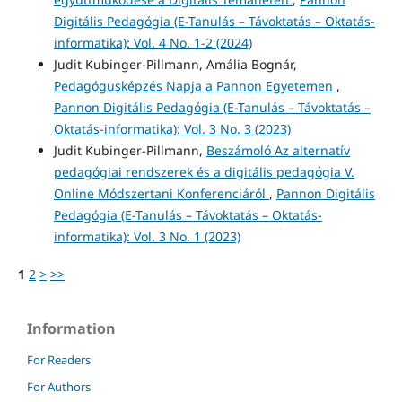
Digitális Pedagógia (E-Tanulás – Távoktatás – Oktatás-
informatika): Vol. 4 No. 1-2 (2024)
Judit Kubinger-Pillmann, Amália Bognár,
Pedagógusképzés Napja a Pannon Egyetemen
,
Pannon Digitális Pedagógia (E-Tanulás – Távoktatás –
Oktatás-informatika): Vol. 3 No. 3 (2023)
Judit Kubinger-Pillmann,
Beszámoló Az alternatív
pedagógiai rendszerek és a digitális pedagógia V.
Online Módszertani Konferenciáról
,
Pannon Digitális
Pedagógia (E-Tanulás – Távoktatás – Oktatás-
informatika): Vol. 3 No. 1 (2023)
1
2
>
>>
Information
For Readers
For Authors