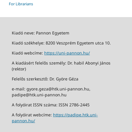
For Librarians
Kiadó neve: Pannon Egyetem
Kiadó székhelye: 8200 Veszprém Egyetem utca 10.
Kiadó webcíme:
https://uni-pannon.hu/
A kiadásért felelős személy: Dr. habil Abonyi János
(rektor)
Felelős szerkesztő: Dr. Györe Géza
e-mail: gyore.geza@htk.uni-pannon.hu,
padipe@htk.uni-pannon.hu
A folyóirat ISSN száma: ISSN 2786-2445
A folyóirat webcíme:
https://padipe.htk.uni-
pannon.hu/