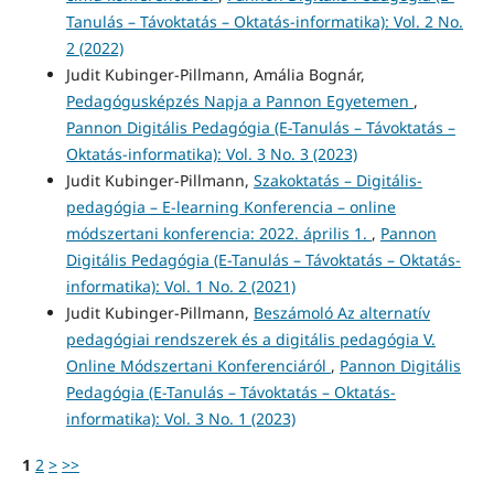
Tanulás – Távoktatás – Oktatás-informatika): Vol. 2 No.
2 (2022)
Judit Kubinger-Pillmann, Amália Bognár,
Pedagógusképzés Napja a Pannon Egyetemen
,
Pannon Digitális Pedagógia (E-Tanulás – Távoktatás –
Oktatás-informatika): Vol. 3 No. 3 (2023)
Judit Kubinger-Pillmann,
Szakoktatás – Digitális-
pedagógia – E-learning Konferencia – online
módszertani konferencia: 2022. április 1.
,
Pannon
Digitális Pedagógia (E-Tanulás – Távoktatás – Oktatás-
informatika): Vol. 1 No. 2 (2021)
Judit Kubinger-Pillmann,
Beszámoló Az alternatív
pedagógiai rendszerek és a digitális pedagógia V.
Online Módszertani Konferenciáról
,
Pannon Digitális
Pedagógia (E-Tanulás – Távoktatás – Oktatás-
informatika): Vol. 3 No. 1 (2023)
1
2
>
>>