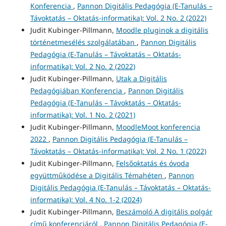
Konferencia
,
Pannon Digitális Pedagógia (E-Tanulás –
Távoktatás – Oktatás-informatika): Vol. 2 No. 2 (2022)
Judit Kubinger-Pillmann,
Moodle pluginok a digitális
történetmesélés szolgálatában
,
Pannon Digitális
Pedagógia (E-Tanulás – Távoktatás – Oktatás-
informatika): Vol. 2 No. 2 (2022)
Judit Kubinger-Pillmann,
Utak a Digitális
Pedagógiában Konferencia
,
Pannon Digitális
Pedagógia (E-Tanulás – Távoktatás – Oktatás-
informatika): Vol. 1 No. 2 (2021)
Judit Kubinger-Pillmann,
MoodleMoot konferencia
2022
,
Pannon Digitális Pedagógia (E-Tanulás –
Távoktatás – Oktatás-informatika): Vol. 2 No. 1 (2022)
Judit Kubinger-Pillmann,
Felsőoktatás és óvoda
együttműködése a Digitális Témahéten
,
Pannon
Digitális Pedagógia (E-Tanulás – Távoktatás – Oktatás-
informatika): Vol. 4 No. 1-2 (2024)
Judit Kubinger-Pillmann,
Beszámoló A digitális polgár
című konferenciáról
,
Pannon Digitális Pedagógia (E-