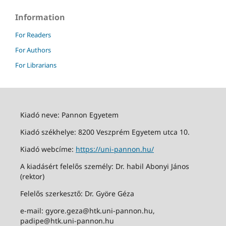
Information
For Readers
For Authors
For Librarians
Kiadó neve: Pannon Egyetem
Kiadó székhelye: 8200 Veszprém Egyetem utca 10.
Kiadó webcíme:
https://uni-pannon.hu/
A kiadásért felelős személy: Dr. habil Abonyi János
(rektor)
Felelős szerkesztő: Dr. Györe Géza
e-mail: gyore.geza@htk.uni-pannon.hu,
padipe@htk.uni-pannon.hu