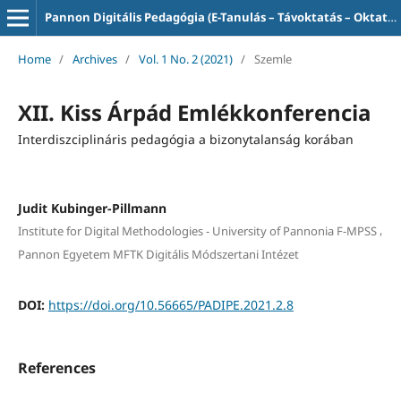
Pannon Digitális Pedagógia (E-Tanulás – Távoktatás – Oktatás-informatika)
Home
/
Archives
/
Vol. 1 No. 2 (2021)
/
Szemle
XII. Kiss Árpád Emlékkonferencia
Interdiszciplináris pedagógia a bizonytalanság korában
Judit Kubinger-Pillmann
,
Institute for Digital Methodologies - University of Pannonia F-MPSS
Pannon Egyetem MFTK Digitális Módszertani Intézet
DOI:
https://doi.org/10.56665/PADIPE.2021.2.8
References