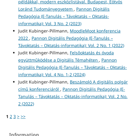
példákkal, modern eszközlistával. Budapest, Eötvös
Loránd Tudományegyetem
,
Pannon Digitális
Pedagógia (E-Tanulás – Távoktatás – Oktatás-
informatika): Vol. 3 No. 2 (2023)
Judit Kubinger-Pillmann,
MoodleMoot konferencia
2022
,
Pannon Digitális Pedagógia (E-Tanulás –
Távoktatás – Oktatás-informatika): Vol. 2 No. 1 (2022)
Judit Kubinger-Pillmann,
Felsőoktatás és óvoda
együttműködése a Digitális Témahéten
,
Pannon
Digitális Pedagógia (E-Tanulás – Távoktatás – Oktatás-
informatika): Vol. 4 No. 1-2 (2024)
Judit Kubinger-Pillmann,
Beszámoló A digitális polgár
című konferenciáról
,
Pannon Digitális Pedagógia (E-
Tanulás – Távoktatás – Oktatás-informatika): Vol. 2 No.
2 (2022)
1
2
3
>
>>
Information