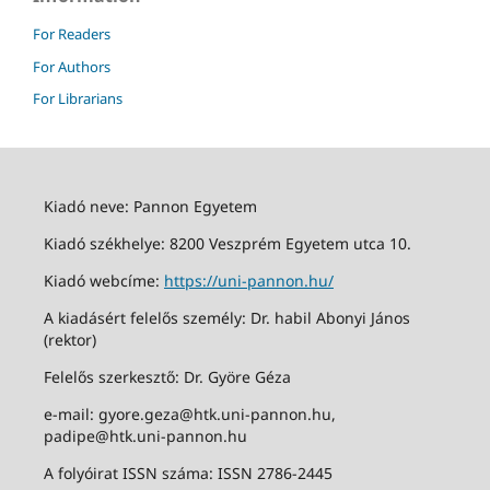
For Readers
For Authors
For Librarians
Kiadó neve: Pannon Egyetem
Kiadó székhelye: 8200 Veszprém Egyetem utca 10.
Kiadó webcíme:
https://uni-pannon.hu/
A kiadásért felelős személy: Dr. habil Abonyi János
(rektor)
Felelős szerkesztő: Dr. Györe Géza
e-mail: gyore.geza@htk.uni-pannon.hu,
padipe@htk.uni-pannon.hu
A folyóirat ISSN száma: ISSN 2786-2445