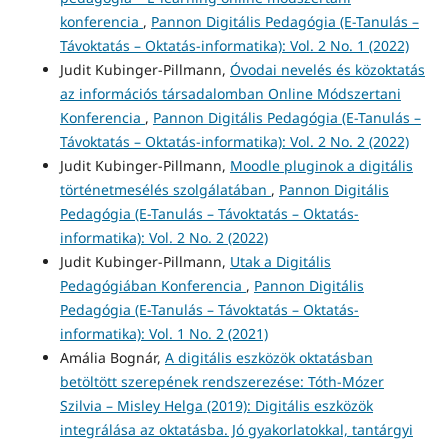
konferencia
,
Pannon Digitális Pedagógia (E-Tanulás –
Távoktatás – Oktatás-informatika): Vol. 2 No. 1 (2022)
Judit Kubinger-Pillmann,
Óvodai nevelés és közoktatás
az információs társadalomban Online Módszertani
Konferencia
,
Pannon Digitális Pedagógia (E-Tanulás –
Távoktatás – Oktatás-informatika): Vol. 2 No. 2 (2022)
Judit Kubinger-Pillmann,
Moodle pluginok a digitális
történetmesélés szolgálatában
,
Pannon Digitális
Pedagógia (E-Tanulás – Távoktatás – Oktatás-
informatika): Vol. 2 No. 2 (2022)
Judit Kubinger-Pillmann,
Utak a Digitális
Pedagógiában Konferencia
,
Pannon Digitális
Pedagógia (E-Tanulás – Távoktatás – Oktatás-
informatika): Vol. 1 No. 2 (2021)
Amália Bognár,
A digitális eszközök oktatásban
betöltött szerepének rendszerezése: Tóth-Mózer
Szilvia – Misley Helga (2019): Digitális eszközök
integrálása az oktatásba. Jó gyakorlatokkal, tantárgyi