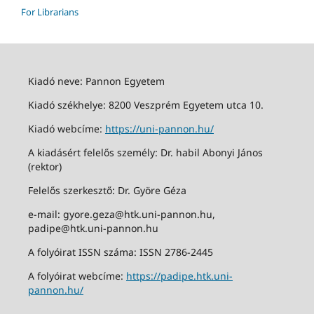
For Librarians
Kiadó neve: Pannon Egyetem
Kiadó székhelye: 8200 Veszprém Egyetem utca 10.
Kiadó webcíme:
https://uni-pannon.hu/
A kiadásért felelős személy: Dr. habil Abonyi János
(rektor)
Felelős szerkesztő: Dr. Györe Géza
e-mail: gyore.geza@htk.uni-pannon.hu,
padipe@htk.uni-pannon.hu
A folyóirat ISSN száma: ISSN 2786-2445
A folyóirat webcíme:
https://padipe.htk.uni-
pannon.hu/