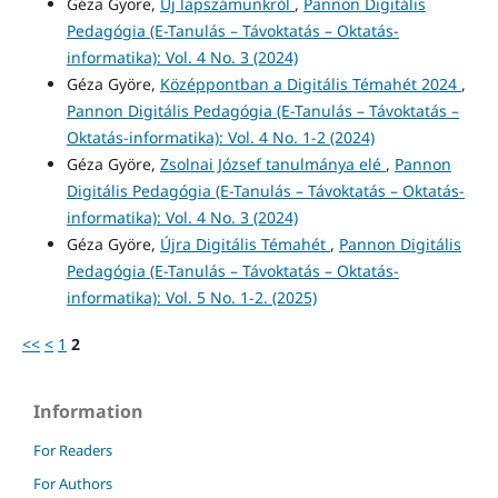
Géza Györe,
Új lapszámunkról
,
Pannon Digitális
Pedagógia (E-Tanulás – Távoktatás – Oktatás-
informatika): Vol. 4 No. 3 (2024)
Géza Györe,
Középpontban a Digitális Témahét 2024
,
Pannon Digitális Pedagógia (E-Tanulás – Távoktatás –
Oktatás-informatika): Vol. 4 No. 1-2 (2024)
Géza Györe,
Zsolnai József tanulmánya elé
,
Pannon
Digitális Pedagógia (E-Tanulás – Távoktatás – Oktatás-
informatika): Vol. 4 No. 3 (2024)
Géza Györe,
Újra Digitális Témahét
,
Pannon Digitális
Pedagógia (E-Tanulás – Távoktatás – Oktatás-
informatika): Vol. 5 No. 1-2. (2025)
<<
<
1
2
Information
For Readers
For Authors