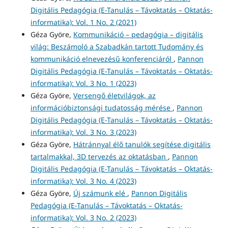
Digitális Pedagógia (E-Tanulás – Távoktatás – Oktatás-
informatika): Vol. 1 No. 2 (2021)
Géza Györe,
Kommunikáció – pedagógia – digitális
világ: Beszámoló a Szabadkán tartott Tudomány és
kommunikáció elnevezésű konferenciáról
,
Pannon
Digitális Pedagógia (E-Tanulás – Távoktatás – Oktatás-
informatika): Vol. 3 No. 1 (2023)
Géza Györe,
Versengő életvilágok, az
információbiztonsági tudatosság mérése
,
Pannon
Digitális Pedagógia (E-Tanulás – Távoktatás – Oktatás-
informatika): Vol. 3 No. 3 (2023)
Géza Györe,
Hátránnyal élő tanulók segítése digitális
tartalmakkal, 3D tervezés az oktatásban
,
Pannon
Digitális Pedagógia (E-Tanulás – Távoktatás – Oktatás-
informatika): Vol. 3 No. 4 (2023)
Géza Györe,
Új számunk elé
,
Pannon Digitális
Pedagógia (E-Tanulás – Távoktatás – Oktatás-
informatika): Vol. 3 No. 2 (2023)