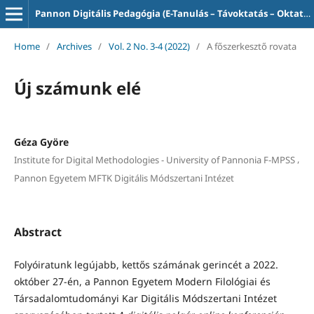
Pannon Digitális Pedagógia (E-Tanulás – Távoktatás – Oktatás-informatika)
Home
/
Archives
/
Vol. 2 No. 3-4 (2022)
/
A főszerkesztő rovata
Új számunk elé
Géza Györe
,
Institute for Digital Methodologies - University of Pannonia F-MPSS
Pannon Egyetem MFTK Digitális Módszertani Intézet
Abstract
Folyóiratunk legújabb, kettős számának gerincét a 2022.
október 27-én, a Pannon Egyetem Modern Filológiai és
Társadalomtudományi Kar Digitális Módszertani Intézet